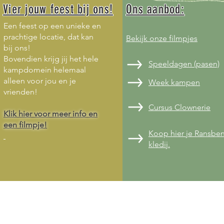
Vier jouw feest bij ons!
Ons aanbod:
Een feest op een unieke en
prachtige
locatie, dat kan
Bekijk onze filmpjes
bij ons!
Bovendien krijg jij het hele
Speeldagen (pasen)
kampdomein helemaal
alleen voor jou en je
Week kampen
vrienden!
Cursus Clownerie
Klik hier voor meer info en
een filmpje!
Koop hier je Ransbe
kledij.