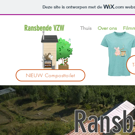
Deze site is ontworpen met de
.com
websi
Ransbende VZW
Thuis
Over ons
Film
T
NIEUW Composttoilet
Ransb